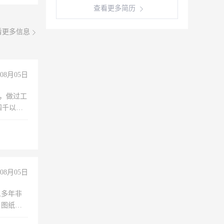
查看更多简历
看更多信息
08月05日
)，做过工
四千以
保险勿扰
08月05日
人多年非
、图纸制
诚合作，