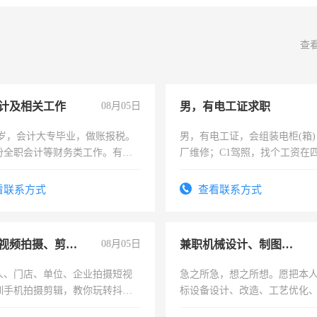
查
计及相关工作
08月05日
男，有电工证求职
7岁，会计大专毕业，做账报税。
男，有电工证，会组装电柜(箱
份全职会计等财务类工作。有会
厂维修；C1驾照，找个工资在
上，枣强县以外需要有住宿，
电话
看联系方式
查看联系方式
手机短视频拍摄、剪辑、抖音快手
08月05日
兼职机械设计、制图、设备改造
人、门店、单位、企业拍摄短视
急之所急，想之所想。愿把本
训手机拍摄剪辑，教你玩转抖音
标设备设计、改造、工艺优化
人、门店、单位、企业拍摄短视
作和分解的经验与您分享。 真