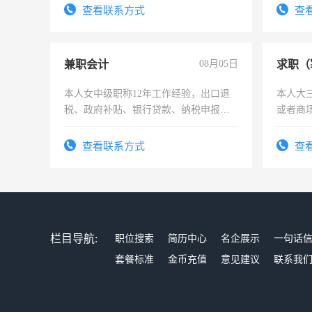
频，培
查看联系方式
查
音！你
成为拍
兼职会计
08月05日
求职（
本人女中级职称12年工作经验，出口退
本人大
税、政府补贴、银行贷款、纳税申报、
或者商
为各类公司策划，设建新账，理乱账业
务，财务咨询等业务。欲求兼职会计工
查看联系方式
查
作
栏目导航:
职位搜索
简历中心
名企展示
一句话
套餐标准
金币充值
意见建议
联系我