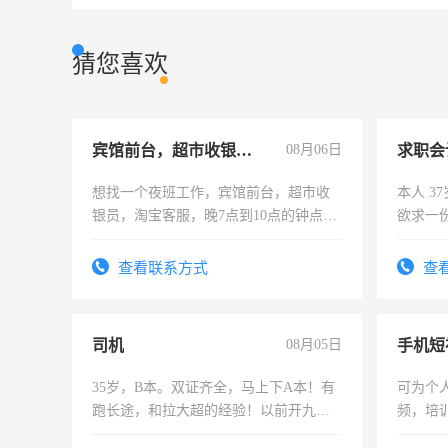
猜您喜欢
宾馆前台，超市收银员，淘宝客服
08月06日
求职会
想找一个夜班工作，宾馆前台，超市收
本人 3
银员，淘宝客服，晚7点到10点的钟点
欲求一
工，麻烦看到的老板加我微信聊，手机
计证
号同微信
查看联系方式
查
司机
08月05日
35岁，B本。双证齐全，马上下A本！有
可为个
跑长途，和拉大超的经验！以前开九米
频，培
六，渣土车
可为个