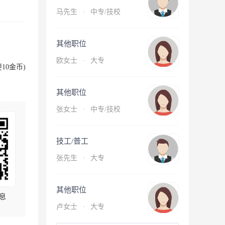
马先生
·
中专/技校
其他职位
欧女士
·
大专
10金币)
其他职位
张女士
·
中专/技校
技工/普工
张先生
·
大专
其他职位
息
卢女士
·
大专