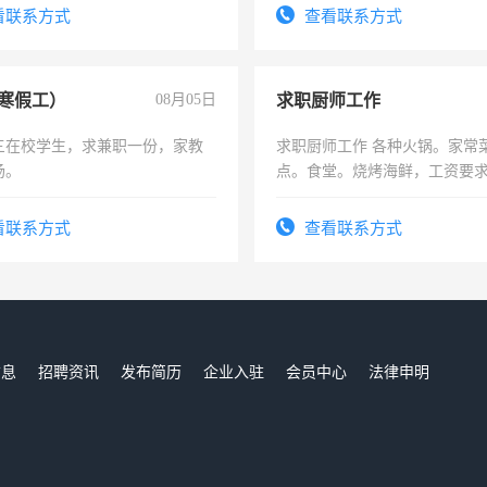
训手机拍摄剪辑，教你玩转抖
结识有识之士，共享未来。
看联系方式
查看联系方式
也可以成为拍摄达人！你也可以
摄达人！
寒假工）
08月05日
求职厨师工作
三在校学生，求兼职一份，家教
求职厨师工作 各种火锅。家常
场。
点。食堂。烧烤海鲜，工资要求6
上
看联系方式
查看联系方式
信息
招聘资讯
发布简历
企业入驻
会员中心
法律申明
们