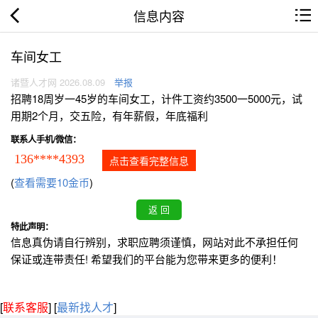
信息内容
车间女工
诸暨人才网 2026.08.09
举报
招聘18周岁一45岁的车间女工，计件工资约3500一5000元，试
用期2个月，交五险，有年薪假，年底福利
联系人手机/微信：
136****4393
点击查看完整信息
(
查看需要10金币
)
特此声明：
信息真伪请自行辨别，求职应聘须谨慎，网站对此不承担任何
保证或连带责任! 希望我们的平台能为您带来更多的便利！
[
联系客服
]
[
最新找人才
]