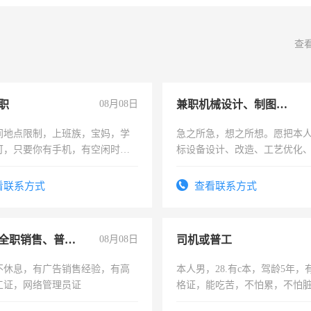
查
职
08月08日
兼职机械设计、制图、设备改造
间地点限制，上班族，宝妈，学
急之所急，想之所想。愿把本
可，只要你有手机，有空闲时
标设备设计、改造、工艺优化
单一结，一天二三十不成问题，
作和分解的经验与您分享。 真
四五十，每天挣零花钱没问题！
结识有识之士，共享未来。
看联系方式
查看联系方式
兼职或全职销售、普工、维修
08月08日
司机或普工
不休息，有广告销售经验，有高
本人男，28.有c本，驾龄5年，
工证，网络管理员证
格证，能吃苦，不怕累，不怕
实，需求稳定工作一份，保险