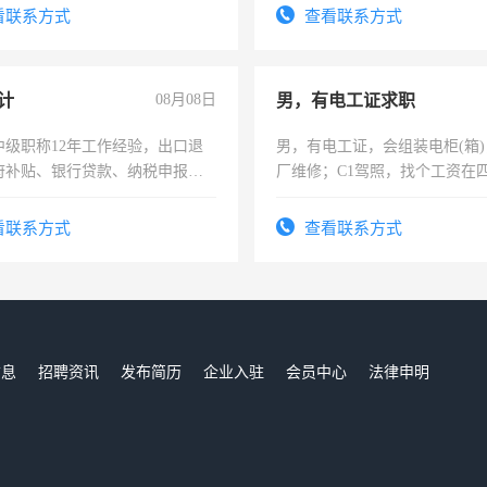
看联系方式
查看联系方式
计
08月08日
男，有电工证求职
中级职称12年工作经验，出口退
男，有电工证，会组装电柜(箱
府补贴、银行贷款、纳税申报、
厂维修；C1驾照，找个工资在
公司策划，设建新账，理乱账业
上，枣强县以外需要有住宿，
务咨询等业务。欲求兼职会计工
电话
看联系方式
查看联系方式
信息
招聘资讯
发布简历
企业入驻
会员中心
法律申明
们