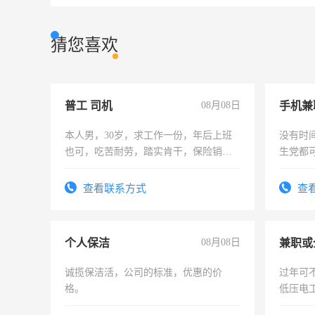
猜您喜欢
普工 司机
08月08日
手机兼
本人男，30岁，求工作一份，年后上班
没有时
也可，吃苦耐劳，踏实肯干，保险销售
生党都
勿扰
间，一
勤快的
查看联系方式
查
个人保洁
08月08日
诚揽保洁活，公司的标准，优惠的价
过年可
格。
低压电