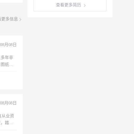
查看更多简历
看更多信息
08月08日
人多年非
、图纸制
诚合作，
08月08日
有从业资
脏，踏
不干