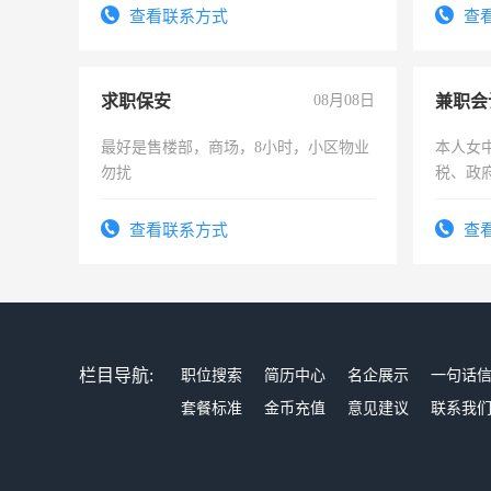
查看联系方式
查
求职保安
08月08日
兼职会
最好是售楼部，商场，8小时，小区物业
本人女
勿扰
税、政
为各类
务，财
查看联系方式
查
作
栏目导航:
职位搜索
简历中心
名企展示
一句话
套餐标准
金币充值
意见建议
联系我