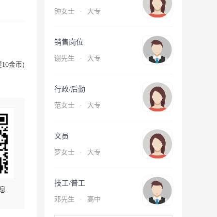
钟女士
·
大专
销售岗位
谢先生
·
大专
10金币)
行政/后勤
范女士
·
大专
文员
罗女士
·
大专
技工/普工
息
邓先生
·
高中