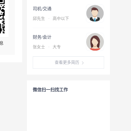
司机/交通
邱先生
·
高中以下
财务/会计
息
张女士
·
大专
查看更多简历
微信扫一扫找工作