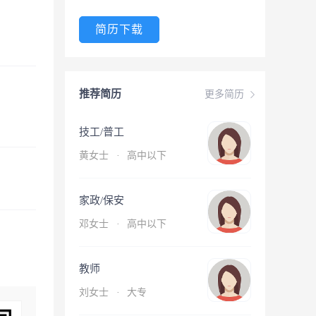
简历下载
推荐简历
更多简历
技工/普工
黄女士
·
高中以下
家政/保安
邓女士
·
高中以下
教师
刘女士
·
大专